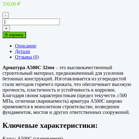
550,00
₽
-
Количество
товара
+
Арматура
В корзину
А500С
32мм
Описание
АIII
Детали
Отзывы (0)
Арматура А500С 32мм
– это высококачественный
строительный материал, предназначенный для усиления
бетонных конструкций. Изготавливается из углеродистой
стали методом горячего проката, что обеспечивает высокую
прочность, пластичность и устойчивость к коррозии.
Благодаря своим характеристикам (предел текучести ≥500
МПа, отличная свариваемость) арматура А500С широко
применяется в монолитном строительстве, возведении
фундаментов, мостов и других ответственных сооружений.
Ключевые характеристики:
Класс: А500С (свариваемая).