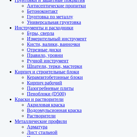
Грунтовки и защитные покрытия
Антисептические пропитки
Бетоноконтакт
Грунтовка по металлу
Универсальная грунтовка
Инструменты и расходники
Буры, сверла
Измерительный инструмент
Кисти, валики, ванночки
Отрезные диски
Правило, уровни
Ручной инструмент
Шпатели, терки, мастерки
Кирпич и строительные блоки
Керамзитобетонные блоки
Кирпич рабочий
Пазогребневые плиты
Пеноблоки (D500)
Краски и растворители
Акриловая краска
Водоэмульсионная краска
Растворители
Металлические профили
Арматура
Лист стальной