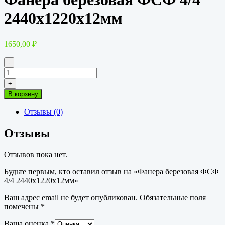
2440х1220х12мм
1650,00
₽
-
Количество
товара
+
Фанера
В корзину
березовая
ФСФ
Отзывы (0)
4/4
2440х1220х12мм
Отзывы
Отзывов пока нет.
Будьте первым, кто оставил отзыв на «Фанера березовая ФСФ
4/4 2440х1220х12мм»
Ваш адрес email не будет опубликован.
Обязательные поля
помечены
*
Ваша оценка
*