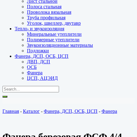
Лист стальной
Полоса стальная
Проволока вязальная
Труба профильная
Уголок, швеллер, двутавр
Тепло- и звукоизоляция
Минеральные утеплители
Полимерные утеплители
Звукоизоляционные материалы
Подложки
Фанера, ДСП, ОСБ, ЦСП
ДВП, ДСП
ОСБ
Фанера
ЦСП, АЦЭИД
Главная
-
Каталог
-
Фанера, ДСП, ОСБ, ЦСП
-
Фанера
Фанера березовая ФСФ 4/4