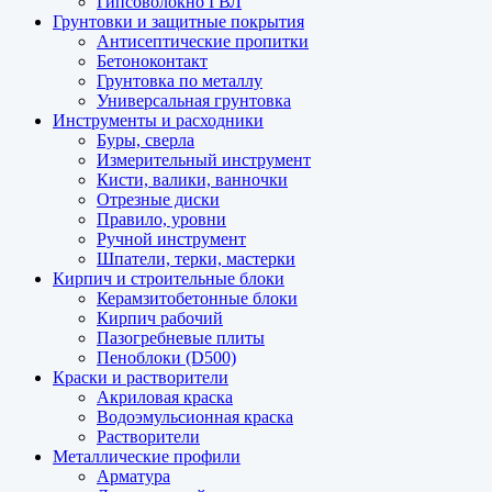
Гипсоволокно ГВЛ
Грунтовки и защитные покрытия
Антисептические пропитки
Бетоноконтакт
Грунтовка по металлу
Универсальная грунтовка
Инструменты и расходники
Буры, сверла
Измерительный инструмент
Кисти, валики, ванночки
Отрезные диски
Правило, уровни
Ручной инструмент
Шпатели, терки, мастерки
Кирпич и строительные блоки
Керамзитобетонные блоки
Кирпич рабочий
Пазогребневые плиты
Пеноблоки (D500)
Краски и растворители
Акриловая краска
Водоэмульсионная краска
Растворители
Металлические профили
Арматура