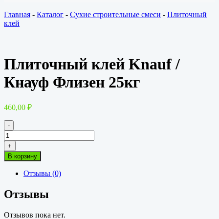
Главная
-
Каталог
-
Сухие строительные смеси
-
Плиточный
клей
Плиточный клей Knauf /
Кнауф Флизен 25кг
460,00
₽
-
Количество
товара
+
Плиточный
В корзину
клей
Knauf
Отзывы (0)
/
Кнауф
Отзывы
Флизен
25кг
Отзывов пока нет.