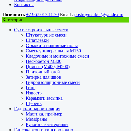
Контакты
Позвонить
+7 967 017 11 70
Email :
postroymarket@yandex.ru
Категории
Сухие строительные смеси
Штукатурные смеси
Шпатлевки
Стяжки и наливные полы
Смесь универсальная М150
Кладочные и монтажные смеси
Пескобетон М300
Цемент (М400, М500)
Плиточный клей
Затирка для швов
Гидроизоляционные смеси
Гипс
Известь
Керамзит, засыпка
Щебень
Гидро- и пароизоляция
Мастика, праймер
Мембраны
Рулонные материалы
Гипсокартон и гипсоволокно