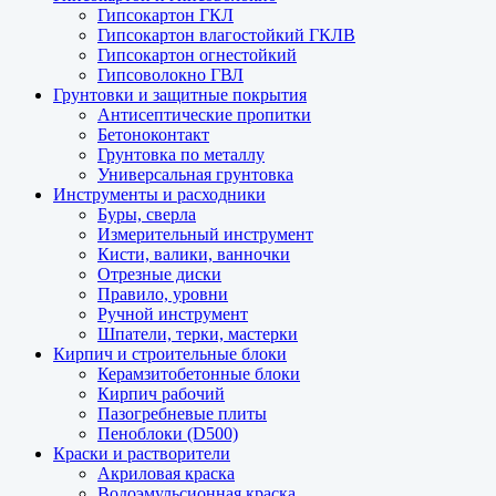
Гипсокартон ГКЛ
Гипсокартон влагостойкий ГКЛВ
Гипсокартон огнестойкий
Гипсоволокно ГВЛ
Грунтовки и защитные покрытия
Антисептические пропитки
Бетоноконтакт
Грунтовка по металлу
Универсальная грунтовка
Инструменты и расходники
Буры, сверла
Измерительный инструмент
Кисти, валики, ванночки
Отрезные диски
Правило, уровни
Ручной инструмент
Шпатели, терки, мастерки
Кирпич и строительные блоки
Керамзитобетонные блоки
Кирпич рабочий
Пазогребневые плиты
Пеноблоки (D500)
Краски и растворители
Акриловая краска
Водоэмульсионная краска