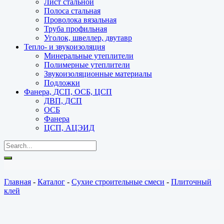
Лист стальной
Полоса стальная
Проволока вязальная
Труба профильная
Уголок, швеллер, двутавр
Тепло- и звукоизоляция
Минеральные утеплители
Полимерные утеплители
Звукоизоляционные материалы
Подложки
Фанера, ДСП, ОСБ, ЦСП
ДВП, ДСП
ОСБ
Фанера
ЦСП, АЦЭИД
Главная
-
Каталог
-
Сухие строительные смеси
-
Плиточный
клей