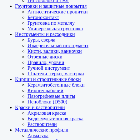
Гипсоволокно ГВЛ
Грунтовки и защитные покрытия
Антисептические пропитки
Бетоноконтакт
Грунтовка по металлу
Универсальная грунтовка
Инструменты и расходники
Буры, сверла
Измерительный инструмент
Кисти, валики, ванночки
Отрезные диски
Правило, уровни
Ручной инструмент
Шпатели, терки, мастерки
Кирпич и строительные блоки
Керамзитобетонные блоки
Кирпич рабочий
Пазогребневые плиты
Пеноблоки (D500)
Краски и растворители
Акриловая краска
Водоэмульсионная краска
Растворители
Металлические профили
Арматура