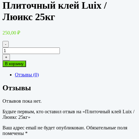
Плиточный клей Luix /
Люикс 25кг
250,00
₽
-
Количество
товара
+
Плиточный
В корзину
клей
Luix
Отзывы (0)
/
Люикс
Отзывы
25кг
Отзывов пока нет.
Будьте первым, кто оставил отзыв на «Плиточный клей Luix /
Люикс 25кг»
Ваш адрес email не будет опубликован.
Обязательные поля
помечены
*