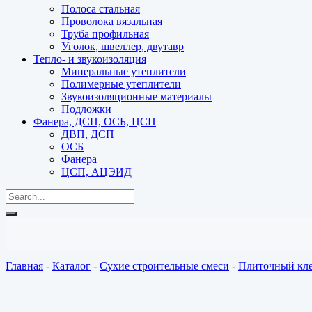
Полоса стальная
Проволока вязальная
Труба профильная
Уголок, швеллер, двутавр
Тепло- и звукоизоляция
Минеральные утеплители
Полимерные утеплители
Звукоизоляционные материалы
Подложки
Фанера, ДСП, ОСБ, ЦСП
ДВП, ДСП
ОСБ
Фанера
ЦСП, АЦЭИД
Главная
-
Каталог
-
Сухие строительные смеси
-
Плиточный кл