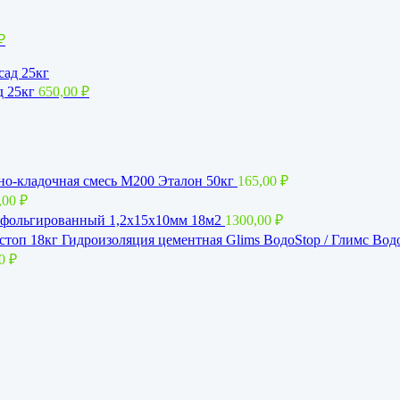
₽
д 25кг
650,00
₽
о-кладочная смесь М200 Эталон 50кг
165,00
₽
,00
₽
фольгированный 1,2x15х10мм 18м2
1300,00
₽
Гидроизоляция цементная Glims BoдoStop / Глимс Вод
00
₽