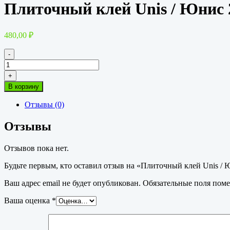
Плиточный клей Unis / Юнис 
480,00
₽
-
Количество
товара
+
Плиточный
В корзину
клей
Unis
Отзывы (0)
/
Юнис
Отзывы
2000
25кг
Отзывов пока нет.
Будьте первым, кто оставил отзыв на «Плиточный клей Unis / 
Ваш адрес email не будет опубликован.
Обязательные поля пом
Ваша оценка
*