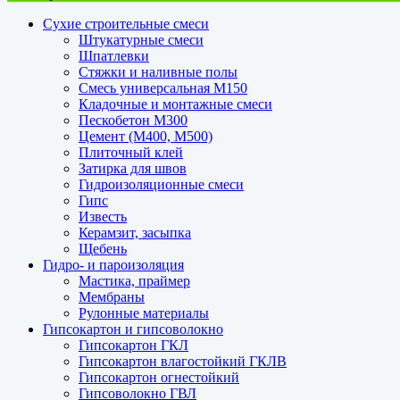
Сухие строительные смеси
Штукатурные смеси
Шпатлевки
Стяжки и наливные полы
Смесь универсальная М150
Кладочные и монтажные смеси
Пескобетон М300
Цемент (М400, М500)
Плиточный клей
Затирка для швов
Гидроизоляционные смеси
Гипс
Известь
Керамзит, засыпка
Щебень
Гидро- и пароизоляция
Мастика, праймер
Мембраны
Рулонные материалы
Гипсокартон и гипсоволокно
Гипсокартон ГКЛ
Гипсокартон влагостойкий ГКЛВ
Гипсокартон огнестойкий
Гипсоволокно ГВЛ