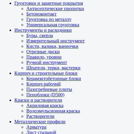
Грунтовки и защитные покрытия
Антисептические пропитки
Бетоноконтакт
Грунтовка по металлу
Универсальная грунтовка
Инструменты и расходники
Буры, сверла
Измерительный инструмент
Кисти, валики, ванночки
Отрезные диски
Правило, уровни
Ручной инструмент
Шпатели, терки, мастерки
Кирпич и строительные блоки
Керамзитобетонные блоки
Кирпич рабочий
Пазогребневые плиты
Пеноблоки (D500)
Краски и растворители
Акриловая краска
Водоэмульсионная краска
Растворители
Металлические профили
Арматура
Лист стальной