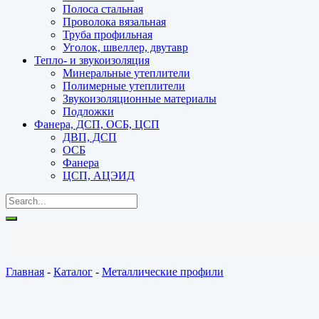
Полоса стальная
Проволока вязальная
Труба профильная
Уголок, швеллер, двутавр
Тепло- и звукоизоляция
Минеральные утеплители
Полимерные утеплители
Звукоизоляционные материалы
Подложки
Фанера, ДСП, ОСБ, ЦСП
ДВП, ДСП
ОСБ
Фанера
ЦСП, АЦЭИД
Главная
-
Каталог
-
Металлические профили