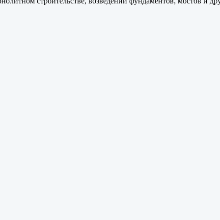
онолитном строительстве, возведении фундаментов, мостов и д