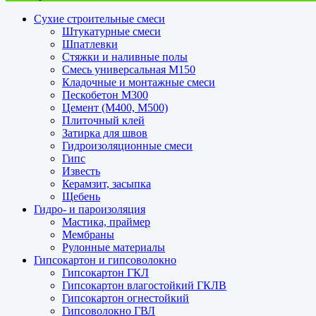
Сухие строительные смеси
Штукатурные смеси
Шпатлевки
Стяжки и наливные полы
Смесь универсальная М150
Кладочные и монтажные смеси
Пескобетон М300
Цемент (М400, М500)
Плиточный клей
Затирка для швов
Гидроизоляционные смеси
Гипс
Известь
Керамзит, засыпка
Щебень
Гидро- и пароизоляция
Мастика, праймер
Мембраны
Рулонные материалы
Гипсокартон и гипсоволокно
Гипсокартон ГКЛ
Гипсокартон влагостойкий ГКЛВ
Гипсокартон огнестойкий
Гипсоволокно ГВЛ