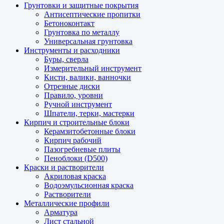
Грунтовки и защитные покрытия
Антисептические пропитки
Бетоноконтакт
Грунтовка по металлу
Универсальная грунтовка
Инструменты и расходники
Буры, сверла
Измерительный инструмент
Кисти, валики, ванночки
Отрезные диски
Правило, уровни
Ручной инструмент
Шпатели, терки, мастерки
Кирпич и строительные блоки
Керамзитобетонные блоки
Кирпич рабочий
Пазогребневые плиты
Пеноблоки (D500)
Краски и растворители
Акриловая краска
Водоэмульсионная краска
Растворители
Металлические профили
Арматура
Лист стальной