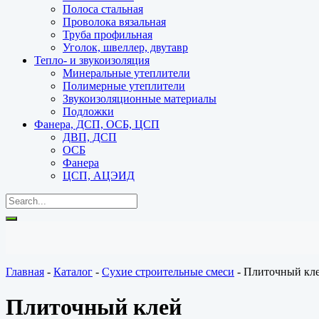
Полоса стальная
Проволока вязальная
Труба профильная
Уголок, швеллер, двутавр
Тепло- и звукоизоляция
Минеральные утеплители
Полимерные утеплители
Звукоизоляционные материалы
Подложки
Фанера, ДСП, ОСБ, ЦСП
ДВП, ДСП
ОСБ
Фанера
ЦСП, АЦЭИД
Главная
-
Каталог
-
Сухие строительные смеси
-
Плиточный кл
Плиточный клей