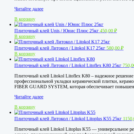
Плиточный
Читайте далее
клей
В корзину
Unis
/
Юнис
Плиточный клей Unis / Юнис Плюс 25кг
450,00
₽
Гранит
В корзину
25кг
Плиточный клей Литокол / Litokol K17 25кг
580,00
₽
В корзину
Плиточный клей Литокол / Litokol Litoflex K80 25кг
750,
Плиточный клей Litokol Litoflex K80 – надежное решени
профессиональной укладки керамической плитки, керамо
FIBER GUARD SYSTEM, которая обеспечивает повышенну
Плиточный
Читайте далее
клей
В корзину
Литокол
/
Litokol
Плиточный клей Литокол / Litokol Litoplus К55 25кг
1150
Litoflex
K80
Плиточный клей Litokol Litoplus K55 — универсальное р