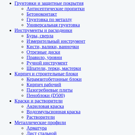
Грунтовки и защитные покрытия
Антисептические пропитки
Бетоноконтакт
Грунтовка по металлу
Универсальная грунтовка
Инструменты и расходники
Буры, сверла
Измерительный инструмент
Кисти, валики, ванночки
Отрезные диски
Правило, уровни
Ручной инструмент
Шпатели, терки, мастерки
Кирпич и строительные блоки
Керамзитобетонные блоки
Кирпич рабочий
Пазогребневые плиты
Пеноблоки (D500)
Краски и растворители
Акриловая краска
Водоэмульсионная краска
Растворители
Металлические профили
Арматура
Лист стальной