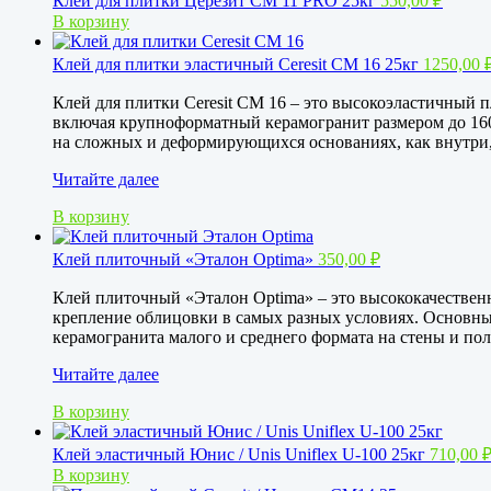
Клей для плитки Церезит СМ 11 PRO 25кг
550,00
₽
В корзину
Клей для плитки эластичный Ceresit CM 16 25кг
1250,00
Клей для плитки Ceresit CM 16 – это высокоэластичный
включая крупноформатный керамогранит размером до 160
на сложных и деформирующихся основаниях, как внутри,
Клей
Читайте далее
для
В корзину
плитки
эластичный
Ceresit
Клей плиточный «Эталон Optima»
350,00
₽
CM
16
Клей плиточный «Эталон Optima» – это высококачествен
25кг
крепление облицовки в самых разных условиях. Основны
керамогранита малого и среднего формата на стены и по
Клей
Читайте далее
плиточный
В корзину
«Эталон
Optima»
Клей эластичный Юнис / Unis Uniflex U-100 25кг
710,00
В корзину