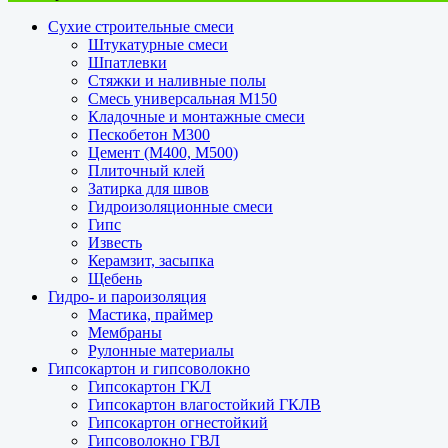
Сухие строительные смеси
Штукатурные смеси
Шпатлевки
Стяжки и наливные полы
Смесь универсальная М150
Кладочные и монтажные смеси
Пескобетон М300
Цемент (М400, М500)
Плиточный клей
Затирка для швов
Гидроизоляционные смеси
Гипс
Известь
Керамзит, засыпка
Щебень
Гидро- и пароизоляция
Мастика, праймер
Мембраны
Рулонные материалы
Гипсокартон и гипсоволокно
Гипсокартон ГКЛ
Гипсокартон влагостойкий ГКЛВ
Гипсокартон огнестойкий
Гипсоволокно ГВЛ