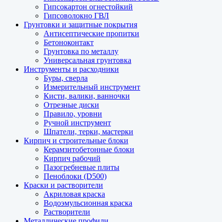
Гипсокартон огнестойкий
Гипсоволокно ГВЛ
Грунтовки и защитные покрытия
Антисептические пропитки
Бетоноконтакт
Грунтовка по металлу
Универсальная грунтовка
Инструменты и расходники
Буры, сверла
Измерительный инструмент
Кисти, валики, ванночки
Отрезные диски
Правило, уровни
Ручной инструмент
Шпатели, терки, мастерки
Кирпич и строительные блоки
Керамзитобетонные блоки
Кирпич рабочий
Пазогребневые плиты
Пеноблоки (D500)
Краски и растворители
Акриловая краска
Водоэмульсионная краска
Растворители
Металлические профили