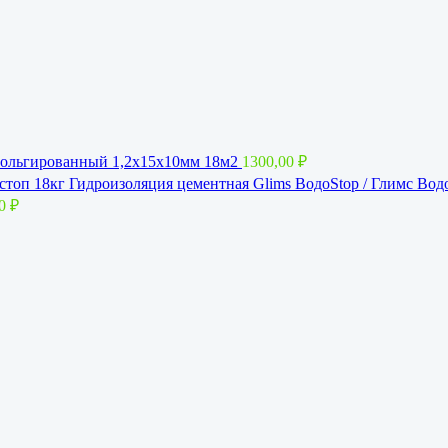
ольгированный 1,2x15х10мм 18м2
1300,00
₽
Гидроизоляция цементная Glims BoдoStop / Глимс Вод
00
₽