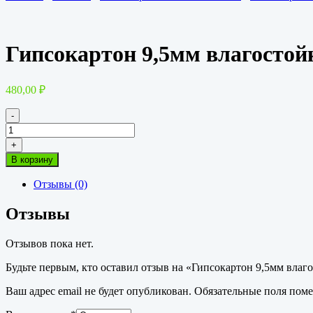
Гипсокартон 9,5мм влагосто
480,00
₽
-
Количество
товара
+
Гипсокартон
В корзину
9,5мм
влагостойкий
Отзывы (0)
ГКЛВ
2500х1200
Отзывы
DANOGIPS
Отзывов пока нет.
Будьте первым, кто оставил отзыв на «Гипсокартон 9,5мм в
Ваш адрес email не будет опубликован.
Обязательные поля пом