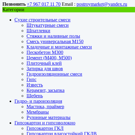
Позвонить
+7 967 017 11 70
Email :
postroymarket@yandex.ru
Категории
Сухие строительные смеси
Штукатурные смеси
Шпатлевки
Стяжки и наливные полы
Смесь универсальная М150
Кладочные и монтажные смеси
Пескобетон М300
Цемент (М400, М500)
Плиточный клей
Затирка для швов
Гидроизоляционные смеси
Гипс
Известь
Керамзит, засыпка
Щебень
Гидро- и пароизоляция
Мастика, праймер
Мембраны
Рулонные материалы
Гипсокартон и гипсоволокно
Гипсокартон ГКЛ
Гипсокартон влагостойкий ГКЛВ