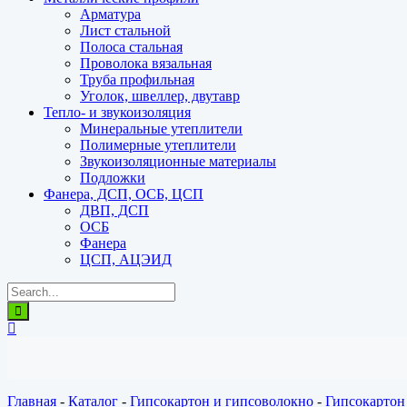
Арматура
Лист стальной
Полоса стальная
Проволока вязальная
Труба профильная
Уголок, швеллер, двутавр
Тепло- и звукоизоляция
Минеральные утеплители
Полимерные утеплители
Звукоизоляционные материалы
Подложки
Фанера, ДСП, ОСБ, ЦСП
ДВП, ДСП
ОСБ
Фанера
ЦСП, АЦЭИД
Главная
-
Каталог
-
Гипсокартон и гипсоволокно
-
Гипсокартон