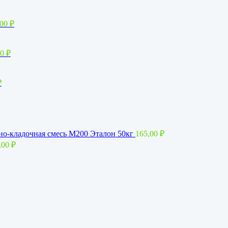
,00
₽
00
₽
₽
о-кладочная смесь М200 Эталон 50кг
165,00
₽
,00
₽