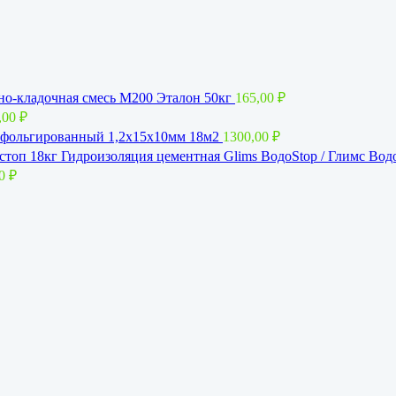
о-кладочная смесь М200 Эталон 50кг
165,00
₽
,00
₽
фольгированный 1,2x15х10мм 18м2
1300,00
₽
Гидроизоляция цементная Glims BoдoStop / Глимс Вод
00
₽