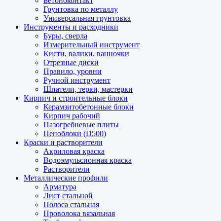
Бетоноконтакт
Грунтовка по металлу
Универсальная грунтовка
Инструменты и расходники
Буры, сверла
Измерительный инструмент
Кисти, валики, ванночки
Отрезные диски
Правило, уровни
Ручной инструмент
Шпатели, терки, мастерки
Кирпич и строительные блоки
Керамзитобетонные блоки
Кирпич рабочий
Пазогребневые плиты
Пеноблоки (D500)
Краски и растворители
Акриловая краска
Водоэмульсионная краска
Растворители
Металлические профили
Арматура
Лист стальной
Полоса стальная
Проволока вязальная