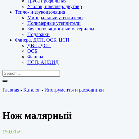
Труба профильная
Уголок, швеллер, двутавр
Тепло- и звукоизоляция
Минеральные утеплители
Полимерные утеплители
Звукоизоляционные материалы
Подложки
Фанера, ДСП, ОСБ, ЦСП
ДВП, ДСП
ОСБ
Фанера
ЦСП, АЦЭИД
Главная
-
Каталог
-
Инструменты и расходники
Нож малярный
150,00
₽