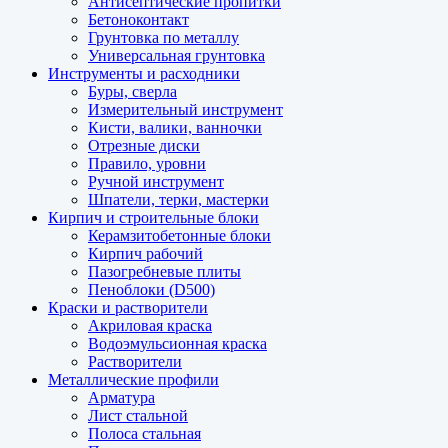
Антисептические пропитки
Бетоноконтакт
Грунтовка по металлу
Универсальная грунтовка
Инструменты и расходники
Буры, сверла
Измерительный инструмент
Кисти, валики, ванночки
Отрезные диски
Правило, уровни
Ручной инструмент
Шпатели, терки, мастерки
Кирпич и строительные блоки
Керамзитобетонные блоки
Кирпич рабочий
Пазогребневые плиты
Пеноблоки (D500)
Краски и растворители
Акриловая краска
Водоэмульсионная краска
Растворители
Металлические профили
Арматура
Лист стальной
Полоса стальная