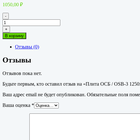
1050,00
₽
-
Количество
товара
+
Плита
В корзину
ОСБ
/
Отзывы (0)
OSB-
3
Отзывы
1250х2500х9мм
Калевала
Отзывов пока нет.
Будьте первым, кто оставил отзыв на «Плита ОСБ / OSB-3 125
Ваш адрес email не будет опубликован.
Обязательные поля пом
Ваша оценка
*