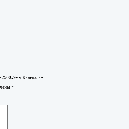
0х2500х9мм Калевала»
ечены
*