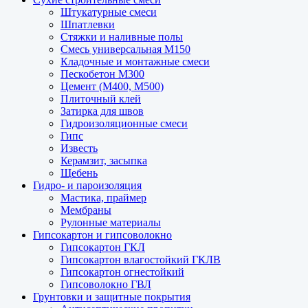
Штукатурные смеси
Шпатлевки
Стяжки и наливные полы
Смесь универсальная М150
Кладочные и монтажные смеси
Пескобетон М300
Цемент (М400, М500)
Плиточный клей
Затирка для швов
Гидроизоляционные смеси
Гипс
Известь
Керамзит, засыпка
Щебень
Гидро- и пароизоляция
Мастика, праймер
Мембраны
Рулонные материалы
Гипсокартон и гипсоволокно
Гипсокартон ГКЛ
Гипсокартон влагостойкий ГКЛВ
Гипсокартон огнестойкий
Гипсоволокно ГВЛ
Грунтовки и защитные покрытия