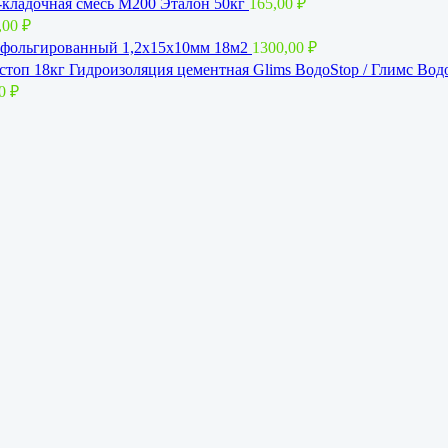
кладочная смесь М200 Эталон 50кг
165,00
₽
,00
₽
фольгированный 1,2x15х10мм 18м2
1300,00
₽
Гидроизоляция цементная Glims BoдoStop / Глимс Вод
00
₽