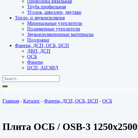
Проволока вязальная
Труба профильная
Уголок, швеллер, двутавр
Тепло- и звукоизоляция
Минеральные утеплители
Полимерные утеплители
Звукоизоляционные материалы
Подложки
Фанера, ДСП, ОСБ, ЦСП
ДВП, ДСП
ОСБ
Фанера
ЦСП, АЦЭИД
Главная
-
Каталог
-
Фанера, ДСП, ОСБ, ЦСП
-
ОСБ
Плита ОСБ / OSB-3 1250х250