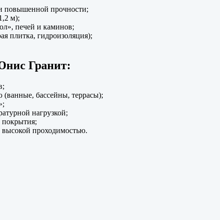
и повышенной прочности;
,2 м);
ол», печей и каминов;
ая плитка, гидроизоляция);
Юнис Гранит:
в;
(ванные, бассейны, террасы);
»;
ратурной нагрузкой;
 покрытия;
 высокой проходимостью.