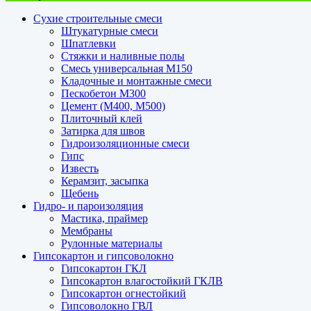
Сухие строительные смеси
Штукатурные смеси
Шпатлевки
Стяжки и наливные полы
Смесь универсальная М150
Кладочные и монтажные смеси
Пескобетон М300
Цемент (М400, М500)
Плиточный клей
Затирка для швов
Гидроизоляционные смеси
Гипс
Известь
Керамзит, засыпка
Щебень
Гидро- и пароизоляция
Мастика, праймер
Мембраны
Рулонные материалы
Гипсокартон и гипсоволокно
Гипсокартон ГКЛ
Гипсокартон влагостойкий ГКЛВ
Гипсокартон огнестойкий
Гипсоволокно ГВЛ