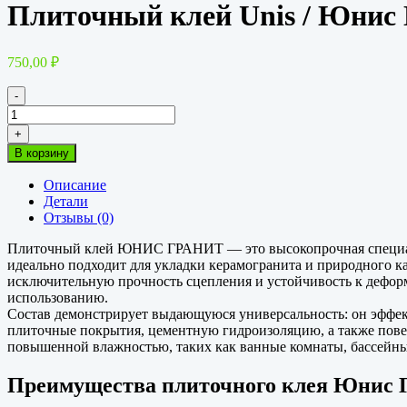
Плиточный клей Unis / Юнис 
750,00
₽
-
Количество
товара
+
Плиточный
В корзину
клей
Unis
Описание
/
Детали
Юнис
Отзывы (0)
Гранит
25кг
Плиточный клей ЮНИС ГРАНИТ — это высокопрочная специали
идеально подходит для укладки керамогранита и природного к
исключительную прочность сцепления и устойчивость к дефор
использованию.
Состав демонстрирует выдающуюся универсальность: он эффект
плиточные покрытия, цементную гидроизоляцию, а также повер
повышенной влажностью, таких как ванные комнаты, бассейны,
Преимущества плиточного клея Юнис 