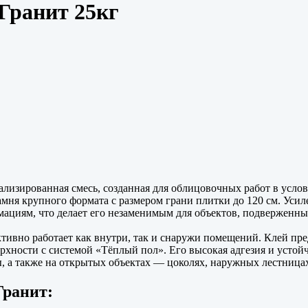
Гранит 25кг
зированная смесь, созданная для облицовочных работ в усло
амня крупного формата с размером грани плитки до 120 см. Ус
мациям, что делает его незаменимым для объектов, подверженн
ивно работает как внутри, так и снаружи помещений. Клей пре
хности с системой «Тёплый пол». Его высокая адгезия и устойч
 а также на открытых объектах — цоколях, наружных лестницах,
Гранит: