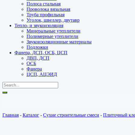
Полоса стальная
Проволока вязальная
Труба профильная
Уголок, швеллер, двутавр
Тепло- и звукоизоляция
Минеральные утеплители
Полимерные утеплители
Звукоизоляционные материалы
Подложки
Фанера, ДСП, ОСБ, ЦСП
ДВП, ДСП
ОСБ
Фанера
ЦСП, АЦЭИД
Главная
-
Каталог
-
Сухие строительные смеси
-
Плиточный кл