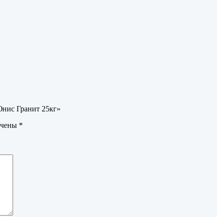
Юнис Гранит 25кг»
ечены
*