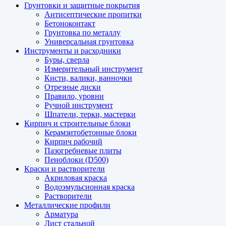
Грунтовки и защитные покрытия
Антисептические пропитки
Бетоноконтакт
Грунтовка по металлу
Универсальная грунтовка
Инструменты и расходники
Буры, сверла
Измерительный инструмент
Кисти, валики, ванночки
Отрезные диски
Правило, уровни
Ручной инструмент
Шпатели, терки, мастерки
Кирпич и строительные блоки
Керамзитобетонные блоки
Кирпич рабочий
Пазогребневые плиты
Пеноблоки (D500)
Краски и растворители
Акриловая краска
Водоэмульсионная краска
Растворители
Металлические профили
Арматура
Лист стальной