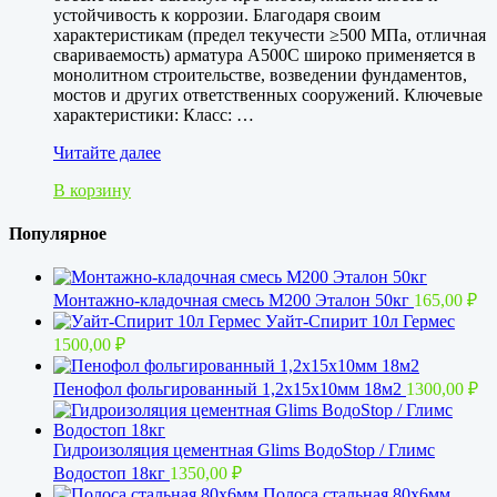
устойчивость к коррозии. Благодаря своим
характеристикам (предел текучести ≥500 МПа, отличная
свариваемость) арматура А500С широко применяется в
монолитном строительстве, возведении фундаментов,
мостов и других ответственных сооружений. Ключевые
характеристики: Класс: …
Арматура
Читайте далее
А500С
В корзину
20мм
АIII
Популярное
Монтажно-кладочная смесь М200 Эталон 50кг
165,00
₽
Уайт-Спирит 10л Гермес
1500,00
₽
Пенофол фольгированный 1,2x15х10мм 18м2
1300,00
₽
Гидроизоляция цементная Glims BoдoStop / Глимс
Водостоп 18кг
1350,00
₽
Полоса стальная 80х6мм