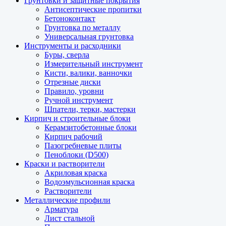
Грунтовки и защитные покрытия
Антисептические пропитки
Бетоноконтакт
Грунтовка по металлу
Универсальная грунтовка
Инструменты и расходники
Буры, сверла
Измерительный инструмент
Кисти, валики, ванночки
Отрезные диски
Правило, уровни
Ручной инструмент
Шпатели, терки, мастерки
Кирпич и строительные блоки
Керамзитобетонные блоки
Кирпич рабочий
Пазогребневые плиты
Пеноблоки (D500)
Краски и растворители
Акриловая краска
Водоэмульсионная краска
Растворители
Металлические профили
Арматура
Лист стальной