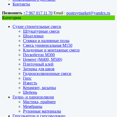
Контакты
Позвонить
+7 967 017 11 70
Email :
postroymarket@yandex.ru
Категории
Сухие строительные смеси
Штукатурные смеси
Шпатлевки
Стяжки и наливные полы
Смесь универсальная М150
Кладочные и монтажные смеси
Пескобетон М300
Цемент (М400, М500)
Плиточный клей
Затирка для швов
Гидроизоляционные смеси
Гипс
Известь
Керамзит, засыпка
Щебень
Гидро- и пароизоляция
Мастика, праймер
Мембраны
Рулонные материалы
Гипсокартон и гипсоволокно