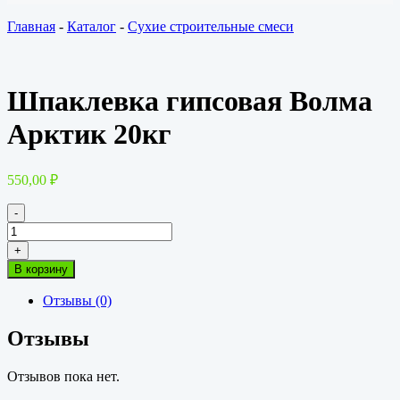
Главная
-
Каталог
-
Сухие строительные смеси
Шпаклевка гипсовая Волма
Арктик 20кг
550,00
₽
-
Количество
товара
+
Шпаклевка
В корзину
гипсовая
Волма
Отзывы (0)
Арктик
20кг
Отзывы
Отзывов пока нет.