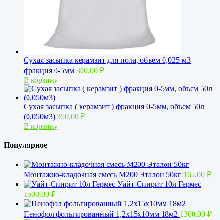
Сухая засыпка керамзит для пола, объем 0,025 м3
фракция 0-5мм
300,00
₽
В корзину
Сухая засыпка ( керамзит ) фракция 0-5мм, объем 50л
(0,050м3)
350,00
₽
В корзину
Популярное
Монтажно-кладочная смесь М200 Эталон 50кг
165,00
₽
Уайт-Спирит 10л Гермес
1500,00
₽
Пенофол фольгированный 1,2x15х10мм 18м2
1300,00
₽