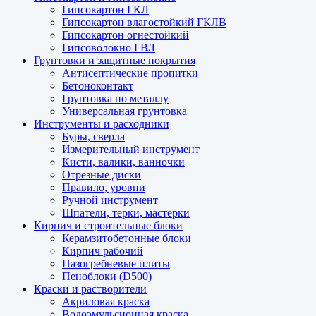
Гипсокартон ГКЛ
Гипсокартон влагостойкий ГКЛВ
Гипсокартон огнестойкий
Гипсоволокно ГВЛ
Грунтовки и защитные покрытия
Антисептические пропитки
Бетоноконтакт
Грунтовка по металлу
Универсальная грунтовка
Инструменты и расходники
Буры, сверла
Измерительный инструмент
Кисти, валики, ванночки
Отрезные диски
Правило, уровни
Ручной инструмент
Шпатели, терки, мастерки
Кирпич и строительные блоки
Керамзитобетонные блоки
Кирпич рабочий
Пазогребневые плиты
Пеноблоки (D500)
Краски и растворители
Акриловая краска
Водоэмульсионная краска