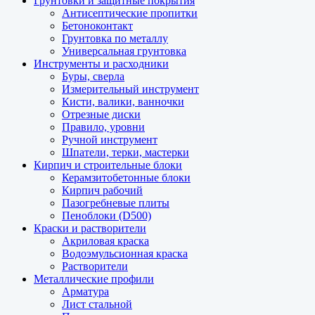
Грунтовки и защитные покрытия
Антисептические пропитки
Бетоноконтакт
Грунтовка по металлу
Универсальная грунтовка
Инструменты и расходники
Буры, сверла
Измерительный инструмент
Кисти, валики, ванночки
Отрезные диски
Правило, уровни
Ручной инструмент
Шпатели, терки, мастерки
Кирпич и строительные блоки
Керамзитобетонные блоки
Кирпич рабочий
Пазогребневые плиты
Пеноблоки (D500)
Краски и растворители
Акриловая краска
Водоэмульсионная краска
Растворители
Металлические профили
Арматура
Лист стальной