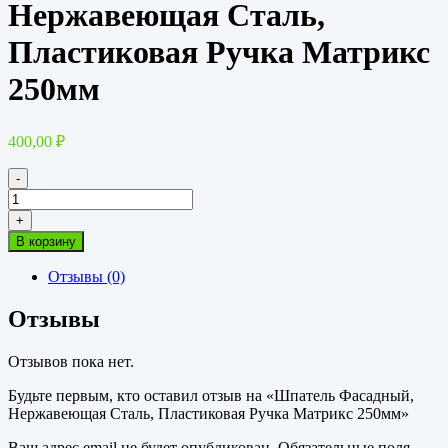
Нержавеющая Сталь,
Пластиковая Ручка Матрикс
250мм
400,00
₽
-
Количество
товара
+
Шпатель
В корзину
Фасадный,
Нержавеющая
Отзывы (0)
Сталь,
Пластиковая
Отзывы
Ручка
Матрикс
250мм
Отзывов пока нет.
Будьте первым, кто оставил отзыв на «Шпатель Фасадный,
Нержавеющая Сталь, Пластиковая Ручка Матрикс 250мм»
Ваш адрес email не будет опубликован.
Обязательные поля