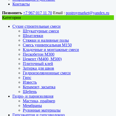
Контакты
Позвонить
+7 967 017 11 70
Email :
postroymarket@yandex.ru
Категории
Сухие строительные смеси
Штукатурные смеси
Шпатлевки
Стяжки и наливные полы
Смесь универсальная М150
Кладочные и монтажные смеси
Пескобетон М300
Цемент (М400, М500)
Плиточный клей
Затирка для швов
Гидроизоляционные смеси
Гипс
Известь
Керамзит, засыпка
Щебень
Гидро- и пароизоляция
Мастика, праймер
Мембраны
Рулонные материалы
Гипсокартон и гипсоволокно