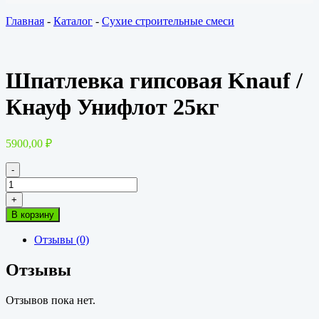
Главная
-
Каталог
-
Сухие строительные смеси
Шпатлевка гипсовая Knauf /
Кнауф Унифлот 25кг
5900,00
₽
-
Количество
товара
+
Шпатлевка
В корзину
гипсовая
Knauf
Отзывы (0)
/
Кнауф
Отзывы
Унифлот
25кг
Отзывов пока нет.