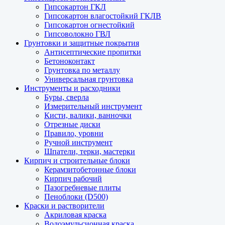
Гипсокартон ГКЛ
Гипсокартон влагостойкий ГКЛВ
Гипсокартон огнестойкий
Гипсоволокно ГВЛ
Грунтовки и защитные покрытия
Антисептические пропитки
Бетоноконтакт
Грунтовка по металлу
Универсальная грунтовка
Инструменты и расходники
Буры, сверла
Измерительный инструмент
Кисти, валики, ванночки
Отрезные диски
Правило, уровни
Ручной инструмент
Шпатели, терки, мастерки
Кирпич и строительные блоки
Керамзитобетонные блоки
Кирпич рабочий
Пазогребневые плиты
Пеноблоки (D500)
Краски и растворители
Акриловая краска
Водоэмульсионная краска