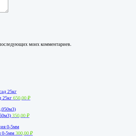
ля последующих моих комментариев.
д 25кг
650,00
₽
050м3)
350,00
₽
я 0-5мм
300,00
₽