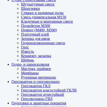
Штукатурные смеси
Шпатлевки
Стяжки и наливные полы
Смесь универсальная М150
Кладочные и монтажные смеси
Пескобетон М300
Цемент (М400, М500)
Плиточный клей
Затирка для швов
Гидроизоляционные смеси
Гипс
Известь
Керамзит, засыпка
Щебень
Гидро- и пароизоляция
Мастика, праймер
Мембраны
Рулонные материалы
Гипсокартон и гипсоволокно
Гипсокартон ГКЛ
Гипсокартон влагостойкий ГКЛВ
Гипсокартон огнестойкий
Гипсоволокно ГВЛ
Грунтовки и защитные покрытия