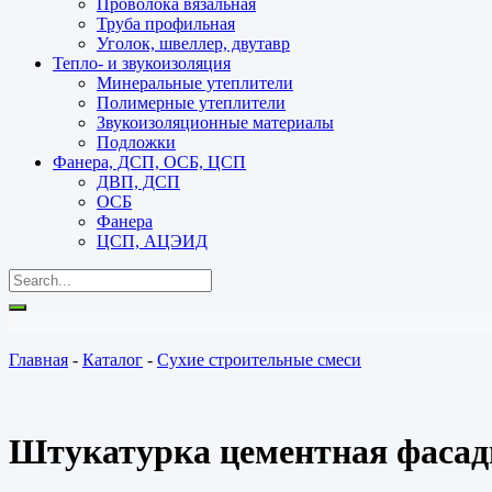
Проволока вязальная
Труба профильная
Уголок, швеллер, двутавр
Тепло- и звукоизоляция
Минеральные утеплители
Полимерные утеплители
Звукоизоляционные материалы
Подложки
Фанера, ДСП, ОСБ, ЦСП
ДВП, ДСП
ОСБ
Фанера
ЦСП, АЦЭИД
Главная
-
Каталог
-
Сухие строительные смеси
Штукатурка цементная фасад