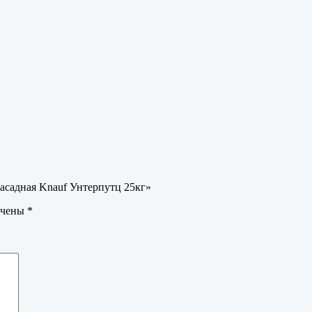
фасадная Knauf Унтерпутц 25кг»
ечены
*