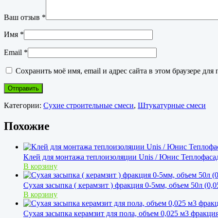
Ваш отзыв
*
Имя
*
Email
*
Сохранить моё имя, email и адрес сайта в этом браузере д
Категории:
Сухие строительные смеси
,
Штукатурные смеси
Похожие
Клей для монтажа теплоизоляции Unis / Юнис Теплофаса
В корзину
Сухая засыпка ( керамзит ) фракция 0-5мм, объем 50л (0,
В корзину
Сухая засыпка керамзит для пола, объем 0,025 м3 фракци