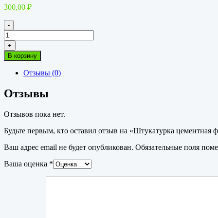
300,00
₽
-
Количество
товара
+
Штукатурка
В корзину
цементная
фасадная
Отзывы (0)
Knauf
Унтерпутц
Отзывы
25кг
Отзывов пока нет.
Будьте первым, кто оставил отзыв на «Штукатурка цементная 
Ваш адрес email не будет опубликован.
Обязательные поля пом
Ваша оценка
*