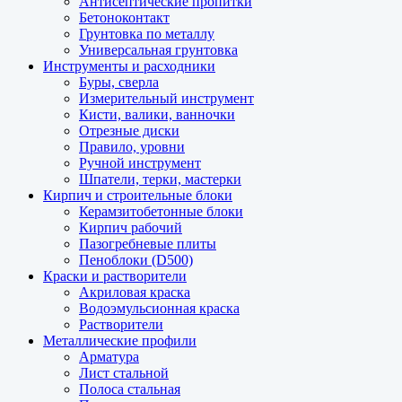
Антисептические пропитки
Бетоноконтакт
Грунтовка по металлу
Универсальная грунтовка
Инструменты и расходники
Буры, сверла
Измерительный инструмент
Кисти, валики, ванночки
Отрезные диски
Правило, уровни
Ручной инструмент
Шпатели, терки, мастерки
Кирпич и строительные блоки
Керамзитобетонные блоки
Кирпич рабочий
Пазогребневые плиты
Пеноблоки (D500)
Краски и растворители
Акриловая краска
Водоэмульсионная краска
Растворители
Металлические профили
Арматура
Лист стальной
Полоса стальная