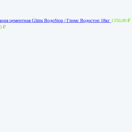
ция цементная Glims BoдoStop / Глимс Водостоп 18кг
1350,00
₽
00
₽