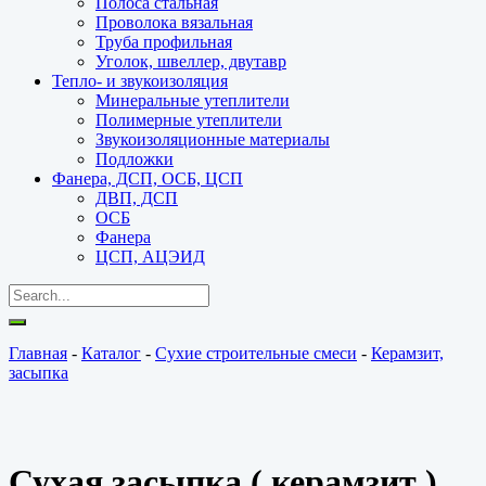
Полоса стальная
Проволока вязальная
Труба профильная
Уголок, швеллер, двутавр
Тепло- и звукоизоляция
Минеральные утеплители
Полимерные утеплители
Звукоизоляционные материалы
Подложки
Фанера, ДСП, ОСБ, ЦСП
ДВП, ДСП
ОСБ
Фанера
ЦСП, АЦЭИД
Главная
-
Каталог
-
Сухие строительные смеси
-
Керамзит,
засыпка
Сухая засыпка ( керамзит )