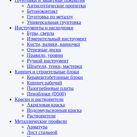
Грунтовки и защитные покрытия
Антисептические пропитки
Бетоноконтакт
Грунтовка по металлу
Универсальная грунтовка
Инструменты и расходники
Буры, сверла
Измерительный инструмент
Кисти, валики, ванночки
Отрезные диски
Правило, уровни
Ручной инструмент
Шпатели, терки, мастерки
Кирпич и строительные блоки
Керамзитобетонные блоки
Кирпич рабочий
Пазогребневые плиты
Пеноблоки (D500)
Краски и растворители
Акриловая краска
Водоэмульсионная краска
Растворители
Металлические профили
Арматура
Лист стальной