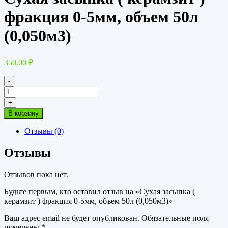
фракция 0-5мм, объем 50л
(0,050м3)
350,00
₽
-
Количество
товара
+
Сухая
В корзину
засыпка
(
Отзывы (0)
керамзит
)
Отзывы
фракция
0-
5мм,
Отзывов пока нет.
объем
50л
Будьте первым, кто оставил отзыв на «Сухая засыпка (
(0,050м3)
керамзит ) фракция 0-5мм, объем 50л (0,050м3)»
Ваш адрес email не будет опубликован.
Обязательные поля
помечены
*