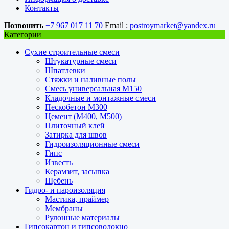
Контакты
Позвонить
+7 967 017 11 70
Email :
postroymarket@yandex.ru
Категории
Сухие строительные смеси
Штукатурные смеси
Шпатлевки
Стяжки и наливные полы
Смесь универсальная М150
Кладочные и монтажные смеси
Пескобетон М300
Цемент (М400, М500)
Плиточный клей
Затирка для швов
Гидроизоляционные смеси
Гипс
Известь
Керамзит, засыпка
Щебень
Гидро- и пароизоляция
Мастика, праймер
Мембраны
Рулонные материалы
Гипсокартон и гипсоволокно