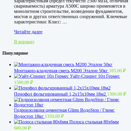
характеристикам (предел текучести ≥500 МПа, отличная
свариваемость) арматура А500С широко применяется в
монолитном строительстве, возведении фундаментов,
мостов и других ответственных сооружений. Ключевые
характеристики: Класс: …
Арматура
Читайте далее
А500С
В корзину
10мм
АIII
Популярное
Монтажно-кладочная смесь М200 Эталон 50кг
165,00
₽
Уайт-Спирит 10л Гермес
1500,00
₽
Пенофол фольгированный 1,2x15х10мм 18м2
1300,00
₽
Гидроизоляция цементная Glims BoдoStop / Глимс
Водостоп 18кг
1350,00
₽
Полоса стальная 80х6мм
680,00
₽