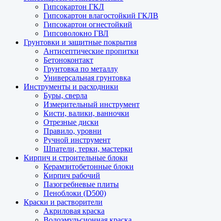
Гипсокартон ГКЛ
Гипсокартон влагостойкий ГКЛВ
Гипсокартон огнестойкий
Гипсоволокно ГВЛ
Грунтовки и защитные покрытия
Антисептические пропитки
Бетоноконтакт
Грунтовка по металлу
Универсальная грунтовка
Инструменты и расходники
Буры, сверла
Измерительный инструмент
Кисти, валики, ванночки
Отрезные диски
Правило, уровни
Ручной инструмент
Шпатели, терки, мастерки
Кирпич и строительные блоки
Керамзитобетонные блоки
Кирпич рабочий
Пазогребневые плиты
Пеноблоки (D500)
Краски и растворители
Акриловая краска
Водоэмульсионная краска