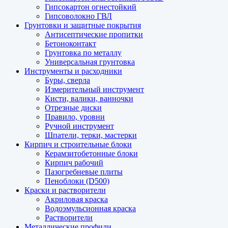
Гипсокартон огнестойкий
Гипсоволокно ГВЛ
Грунтовки и защитные покрытия
Антисептические пропитки
Бетоноконтакт
Грунтовка по металлу
Универсальная грунтовка
Инструменты и расходники
Буры, сверла
Измерительный инструмент
Кисти, валики, ванночки
Отрезные диски
Правило, уровни
Ручной инструмент
Шпатели, терки, мастерки
Кирпич и строительные блоки
Керамзитобетонные блоки
Кирпич рабочий
Пазогребневые плиты
Пеноблоки (D500)
Краски и растворители
Акриловая краска
Водоэмульсионная краска
Растворители
Металлические профили