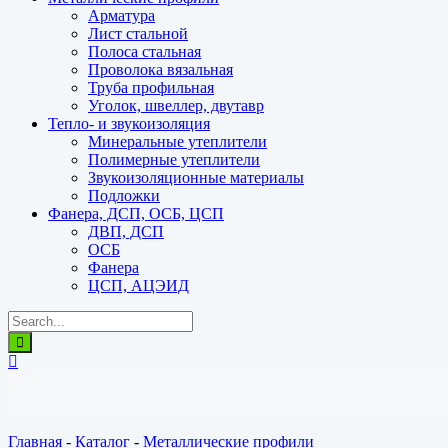
Арматура
Лист стальной
Полоса стальная
Проволока вязальная
Труба профильная
Уголок, швеллер, двутавр
Тепло- и звукоизоляция
Минеральные утеплители
Полимерные утеплители
Звукоизоляционные материалы
Подложки
Фанера, ДСП, ОСБ, ЦСП
ДВП, ДСП
ОСБ
Фанера
ЦСП, АЦЭИД
Главная
-
Каталог
-
Металлические профили