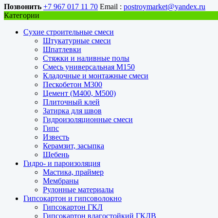
Позвонить
+7 967 017 11 70
Email :
postroymarket@yandex.ru
Категории
Сухие строительные смеси
Штукатурные смеси
Шпатлевки
Стяжки и наливные полы
Смесь универсальная М150
Кладочные и монтажные смеси
Пескобетон М300
Цемент (М400, М500)
Плиточный клей
Затирка для швов
Гидроизоляционные смеси
Гипс
Известь
Керамзит, засыпка
Щебень
Гидро- и пароизоляция
Мастика, праймер
Мембраны
Рулонные материалы
Гипсокартон и гипсоволокно
Гипсокартон ГКЛ
Гипсокартон влагостойкий ГКЛВ