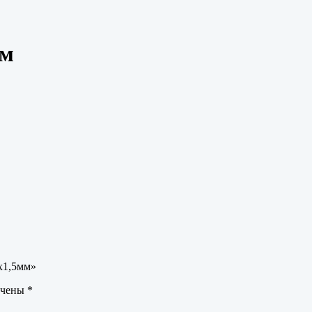
мм
х1,5мм»
ечены
*