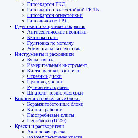
Гипсокартон ГКЛ
Гипсокартон влагостойкий ГКЛВ
Гипсокартон огнестойкий
Гипсоволокно ГВЛ
Грунтовки и защитные покрытия
Антисептические пропитки
Бетоноконтакт
Грунтовка по металлу
Универсальная грунтовка
Инструменты и расходники
Буры, сверла
Измерительный инструмент
Кисти, валики, ванночки
Отрезные диски
Правило, уровни
Ручной инструмент
Шпатели, терки, мастерки
Кирпич и строительные блоки
Керамзитобетонные блоки
Кирпич рабочий
Пазогребневые плиты
Пеноблоки (D500)
Краски и растворители
Акриловая краска
Водоэмульсионная краска