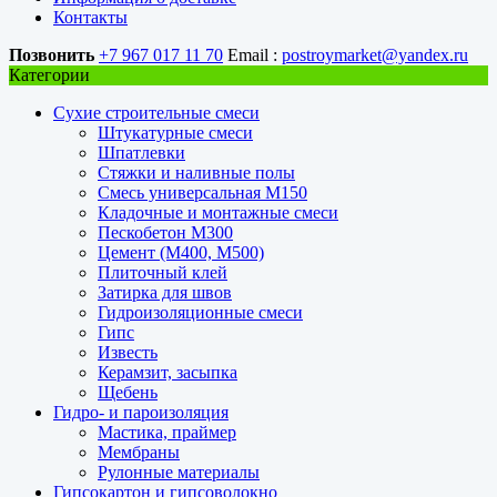
Контакты
Позвонить
+7 967 017 11 70
Email :
postroymarket@yandex.ru
Категории
Сухие строительные смеси
Штукатурные смеси
Шпатлевки
Стяжки и наливные полы
Смесь универсальная М150
Кладочные и монтажные смеси
Пескобетон М300
Цемент (М400, М500)
Плиточный клей
Затирка для швов
Гидроизоляционные смеси
Гипс
Известь
Керамзит, засыпка
Щебень
Гидро- и пароизоляция
Мастика, праймер
Мембраны
Рулонные материалы
Гипсокартон и гипсоволокно