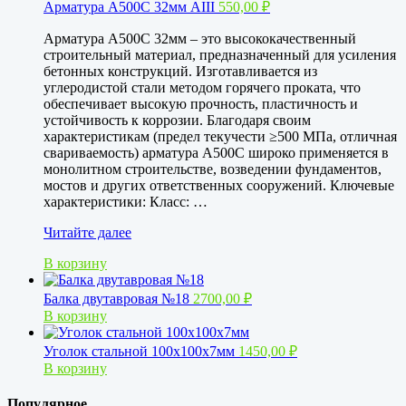
Арматура А500С 32мм АIII
550,00
₽
Арматура А500С 32мм – это высококачественный
строительный материал, предназначенный для усиления
бетонных конструкций. Изготавливается из
углеродистой стали методом горячего проката, что
обеспечивает высокую прочность, пластичность и
устойчивость к коррозии. Благодаря своим
характеристикам (предел текучести ≥500 МПа, отличная
свариваемость) арматура А500С широко применяется в
монолитном строительстве, возведении фундаментов,
мостов и других ответственных сооружений. Ключевые
характеристики: Класс: …
Арматура
Читайте далее
А500С
В корзину
32мм
АIII
Балка двутавровая №18
2700,00
₽
В корзину
Уголок стальной 100х100х7мм
1450,00
₽
В корзину
Популярное