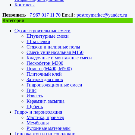
Контакты
Позвонить
+7 967 017 11 70
Email :
postroymarket@yandex.ru
Категории
Сухие строительные смеси
Штукатурные смеси
Шпатлевки
Стяжки и наливные полы
Смесь универсальная М150
Кладочные и монтажные смеси
Пескобетон М300
Цемент (М400, М500)
Плиточный клей
Затирка для швов
Гидроизоляционные смеси
Гипс
Известь
Керамзит, засыпка
Щебень
Гидро- и пароизоляция
Мастика, праймер
Мембраны
Рулонные материалы
Гипсокартон и гипсоволокно