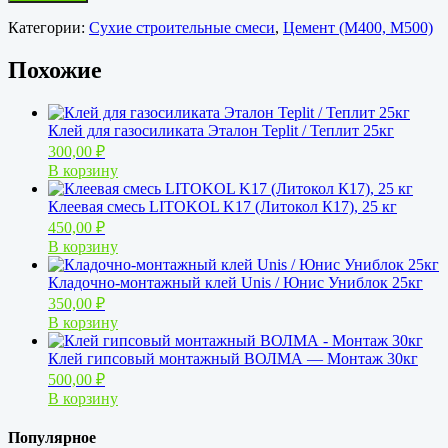
Категории:
Сухие строительные смеси
,
Цемент (М400, М500)
Похожие
Клей для газосиликата Эталон Teplit / Теплит 25кг
300,00
₽
В корзину
Клеевая смесь LITOKOL K17 (Литокол К17), 25 кг
450,00
₽
В корзину
Кладочно-монтажный клей Unis / Юнис Униблок 25кг
350,00
₽
В корзину
Клей гипсовый монтажный ВОЛМА — Монтаж 30кг
500,00
₽
В корзину
Популярное