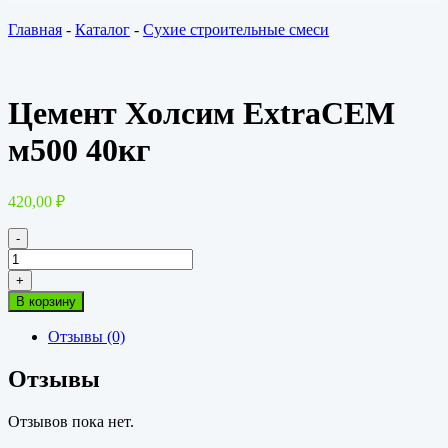
Главная
-
Каталог
-
Сухие строительные смеси
Цемент Холсим ExtraCEM
м500 40кг
420,00
₽
-
Количество
товара
+
Цемент
В корзину
Холсим
ExtraCEM
Отзывы (0)
м500
40кг
Отзывы
Отзывов пока нет.