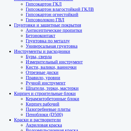
Гипсокартон ГКЛ
Гипсокартон влагостойкий ГКЛВ
Гипсокартон огнестойкий
Гипсоволокно ГВЛ
Грунтовки и защитные покрытия
Антисептические пропитки
Бетоноконтакт
Грунтовка по металлу
Универсальная грунтовка
Инструменты и расходники
Буры, сверла
Измерительный инструмент
Кисти, валики, ванночки
Отрезные диски
Правило, уровни
Ручной инструмент
Шпатели, терки, мастерки
Кирпич и строительные блоки
Керамзитобетонные блоки
Кирпич рабочий
Пазогребневые плиты
Пеноблоки (D500)
Краски и растворители
Акриловая краска
Водоэмульсионная краска