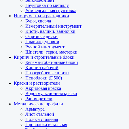
Бетоноконтакт
Грунтовка по металлу
Универсальная грунтовка
Инструменты и расходники
Буры, сверла
Измерительный инструмент
Кисти, валики, ванночки
Отрезные диски
Правило, уровни
Ручной инструмент
Шпатели, терки, мастерки
Кирпич и строительные блоки
Керамзитобетонные блоки
Кирпич рабочий
Пазогребневые плиты
Пеноблоки (D500)
Краски и растворители
Акриловая краска
Водоэмульсионная краска
Растворители
Металлические профили
Арматура
Лист стальной
Полоса стальная
Проволока вязальная