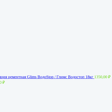
ция цементная Glims BoдoStop / Глимс Водостоп 18кг
1350,00
₽
00
₽