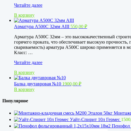
Арматура
Читайте далее
А500С
В корзину
14мм
АIII
Арматура А500С 32мм АIII
550,00
₽
Арматура А500С 32мм – это высококачественный строите
горячего проката, что обеспечивает высокую прочность, 
свариваемость) арматура А500С широко применяется в м
Класс: …
Арматура
Читайте далее
А500С
В корзину
32мм
АIII
Балка двутавровая №10
1900,00
₽
В корзину
Популярное
Монтажн
Уайт-Спирит 10л Гермес
1500
Пенофол 