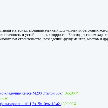
льный материал, предназначенный для усиления бетонных конст
пластичность и устойчивость к коррозии. Благодаря своим харак
онолитном строительстве, возведении фундаментов, мостов и д
о-кладочная смесь М200 Эталон 50кг
165,00
₽
,00
₽
фольгированный 1,2x15х10мм 18м2
1300,00
₽