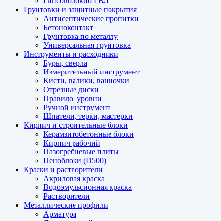
Гипсоволокно ГВЛ
Грунтовки и защитные покрытия
Антисептические пропитки
Бетоноконтакт
Грунтовка по металлу
Универсальная грунтовка
Инструменты и расходники
Буры, сверла
Измерительный инструмент
Кисти, валики, ванночки
Отрезные диски
Правило, уровни
Ручной инструмент
Шпатели, терки, мастерки
Кирпич и строительные блоки
Керамзитобетонные блоки
Кирпич рабочий
Пазогребневые плиты
Пеноблоки (D500)
Краски и растворители
Акриловая краска
Водоэмульсионная краска
Растворители
Металлические профили
Арматура