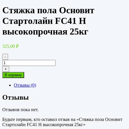
Стяжка пола Основит
Стартолайн FC41 H
высокопрочная 25кг
325,00
₽
-
Количество
товара
+
Стяжка
В корзину
пола
Основит
Отзывы (0)
Стартолайн
FC41
Отзывы
H
высокопрочная
25кг
Отзывов пока нет.
Будьте первым, кто оставил отзыв на «Стяжка пола Основит
Стартолайн FC41 H высокопрочная 25кг»