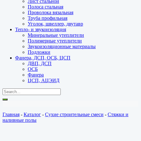
Лист стальной
Полоса стальная
Проволока вязальная
Труба профильная
Уголок, швеллер, двутавр
Тепло- и звукоизоляция
Минеральные утеплители
Полимерные утеплители
Звукоизоляционные материалы
Подложки
Фанера, ДСП, ОСБ, ЦСП
ДВП, ДСП
ОСБ
Фанера
ЦСП, АЦЭИД
Главная
-
Каталог
-
Сухие строительные смеси
-
Стяжки и
наливные полы